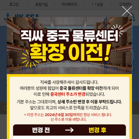
로그인
회원가입
마이페이지
1:1상담
고객센터
세관 지침 안내 (지식재산권 침해 화물의 처리절차 변경)
필독
착불 도착 택배 비용 환율적용 안내
필독
제헌절 (7월 17일) CS 센터 휴무 안내, 중국센터는 정상근무입…
필독
해상 운송요금 및 적립금 정책 변경 안내
필독
2026년 중국 단오절 휴무 안내 (6월 19일 선적없음)
필독
2026년 6월 3일 수요일 제9회 지방선거 (한국 CS센터 휴무)
필독
세관 지침 안내 (지식재산권 침해 화물의 처리절차 변경)
필독
착불 도착 택배 비용 환율적용 안내
필독
초보자 이용안내
배송대행 신청
구매대행 신청
출항 스케줄