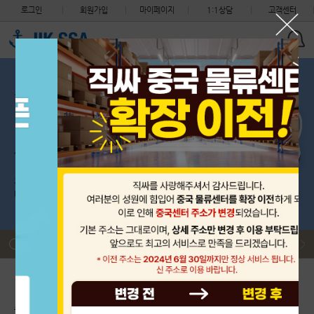
로그인
회원가입
마이페이지
1:1상담
고객센터
세관 지침 안내 (지식재산권 침해 화물의 처리절차 변경)
필독
착불 도착 택배 비용 환율적용 안내
필독
제헌절 (7월 17일) CS 센터 휴무 안내, 중국센터는 정상근무입…
필독
해상 운송요금 및 적립금 정책 변경 안내
필독
2026년 중국 단오절 휴무 안내 (6월 19일 선적없음)
필독
2026년 6월 3일 수요일 제9회 지방선거 (한국 CS센터 휴무)
필독
세관 지침 안내 (지식재산권 침해 화물의 처리절차 변경)
필독
착불 도착 택배 비용 환율적용 안내
필독
초보자 이용안내
배송대행 신청
구매대행 신청
출항 스케줄