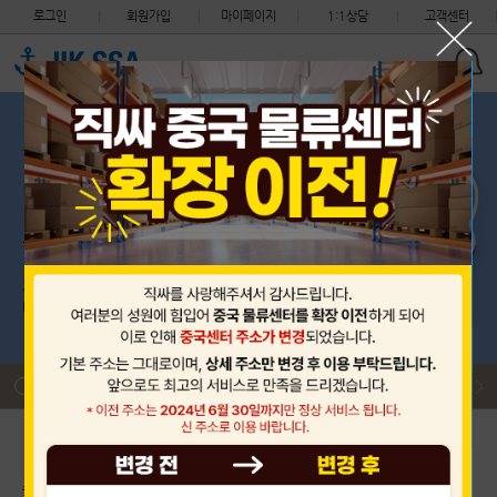
로그인
회원가입
마이페이지
1:1상담
고객센터
세관 지침 안내 (지식재산권 침해 화물의 처리절차 변경)
필독
착불 도착 택배 비용 환율적용 안내
필독
제헌절 (7월 17일) CS 센터 휴무 안내, 중국센터는 정상근무입…
필독
해상 운송요금 및 적립금 정책 변경 안내
필독
2026년 중국 단오절 휴무 안내 (6월 19일 선적없음)
필독
2026년 6월 3일 수요일 제9회 지방선거 (한국 CS센터 휴무)
필독
세관 지침 안내 (지식재산권 침해 화물의 처리절차 변경)
필독
착불 도착 택배 비용 환율적용 안내
필독
초보자 이용안내
배송대행 신청
구매대행 신청
출항 스케줄