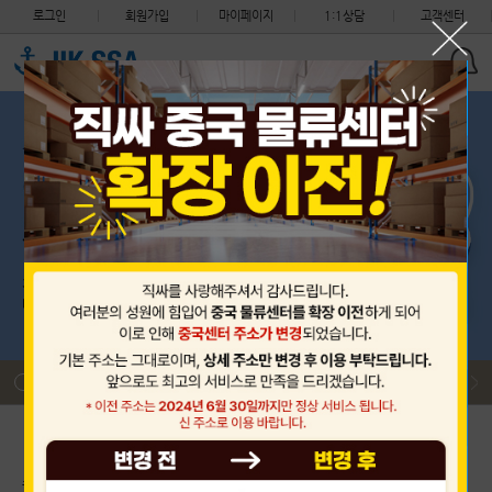
로그인
회원가입
마이페이지
1:1상담
고객센터
세관 지침 안내 (지식재산권 침해 화물의 처리절차 변경)
필독
착불 도착 택배 비용 환율적용 안내
필독
제헌절 (7월 17일) CS 센터 휴무 안내, 중국센터는 정상근무입…
필독
해상 운송요금 및 적립금 정책 변경 안내
필독
2026년 중국 단오절 휴무 안내 (6월 19일 선적없음)
필독
2026년 6월 3일 수요일 제9회 지방선거 (한국 CS센터 휴무)
필독
세관 지침 안내 (지식재산권 침해 화물의 처리절차 변경)
필독
착불 도착 택배 비용 환율적용 안내
필독
초보자 이용안내
배송대행 신청
구매대행 신청
출항 스케줄