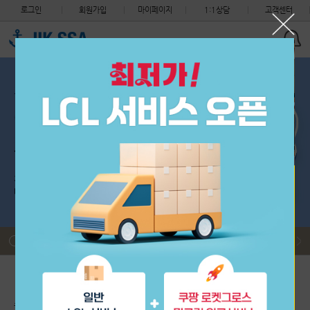
로그인
회원가입
마이페이지
1:1상담
고객센터
세관 지침 안내 (지식재산권 침해 화물의 처리절차 변경)
필독
착불 도착 택배 비용 환율적용 안내
필독
제헌절 (7월 17일) CS 센터 휴무 안내, 중국센터는 정상근무입…
필독
해상 운송요금 및 적립금 정책 변경 안내
필독
2026년 중국 단오절 휴무 안내 (6월 19일 선적없음)
필독
2026년 6월 3일 수요일 제9회 지방선거 (한국 CS센터 휴무)
필독
세관 지침 안내 (지식재산권 침해 화물의 처리절차 변경)
필독
초보자 이용안내
배송대행 신청
구매대행 신청
출항 스케줄
착불 도착 택배 비용 환율적용 안내
필독