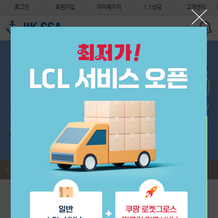
로그인
회원가입
마이페이지
1:1상담
고객센터
세관 지침 안내 (지식재산권 침해 화물의 처리절차 변경)
필독
착불 도착 택배 비용 환율적용 안내
필독
제헌절 (7월 17일) CS 센터 휴무 안내, 중국센터는 정상근무입…
필독
해상 운송요금 및 적립금 정책 변경 안내
필독
2026년 중국 단오절 휴무 안내 (6월 19일 선적없음)
필독
2026년 6월 3일 수요일 제9회 지방선거 (한국 CS센터 휴무)
필독
세관 지침 안내 (지식재산권 침해 화물의 처리절차 변경)
필독
초보자 이용안내
배송대행 신청
구매대행 신청
출항 스케줄
착불 도착 택배 비용 환율적용 안내
필독