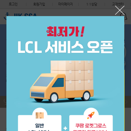
로그인
회원가입
마이페이지
1:1상담
고객센터
세관 지침 안내 (지식재산권 침해 화물의 처리절차 변경)
필독
착불 도착 택배 비용 환율적용 안내
필독
제헌절 (7월 17일) CS 센터 휴무 안내, 중국센터는 정상근무입…
필독
해상 운송요금 및 적립금 정책 변경 안내
필독
2026년 중국 단오절 휴무 안내 (6월 19일 선적없음)
필독
2026년 6월 3일 수요일 제9회 지방선거 (한국 CS센터 휴무)
필독
세관 지침 안내 (지식재산권 침해 화물의 처리절차 변경)
필독
초보자 이용안내
배송대행 신청
구매대행 신청
출항 스케줄
착불 도착 택배 비용 환율적용 안내
필독